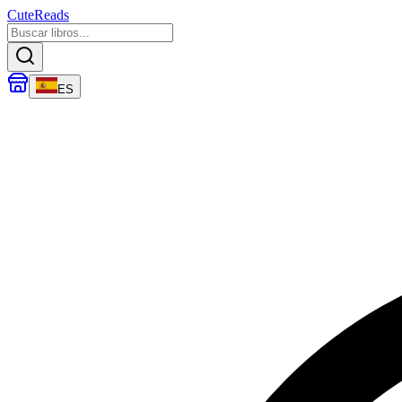
CuteReads
ES