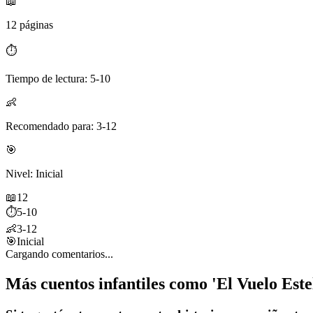
📖
12 páginas
⏱️
Tiempo de lectura: 5-10
👶
Recomendado para: 3-12
🎯
Nivel: Inicial
📖
12
⏱️
5-10
👶
3-12
🎯
Inicial
Cargando comentarios...
Más cuentos infantiles como 'El Vuelo Este