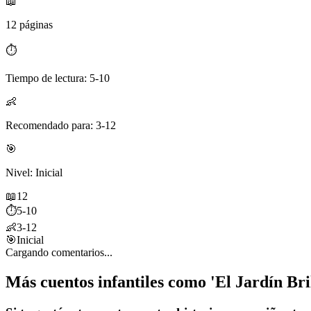
📖
12 páginas
⏱️
Tiempo de lectura: 5-10
👶
Recomendado para: 3-12
🎯
Nivel: Inicial
📖
12
⏱️
5-10
👶
3-12
🎯
Inicial
Cargando comentarios...
Más cuentos infantiles como 'El Jardín Bri