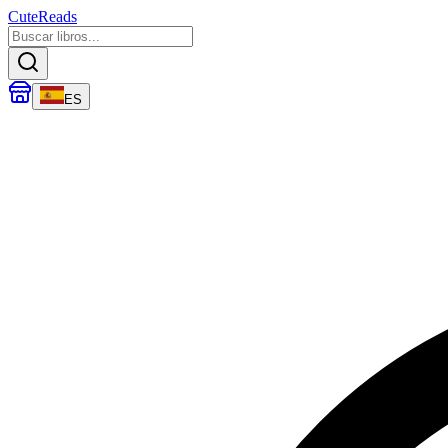
CuteReads
ES