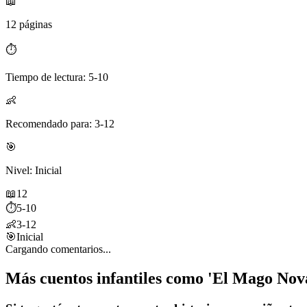
📖
12 páginas
⏱️
Tiempo de lectura: 5-10
👶
Recomendado para: 3-12
🎯
Nivel: Inicial
📖
12
⏱️
5-10
👶
3-12
🎯
Inicial
Cargando comentarios...
Más cuentos infantiles como 'El Mago Nova