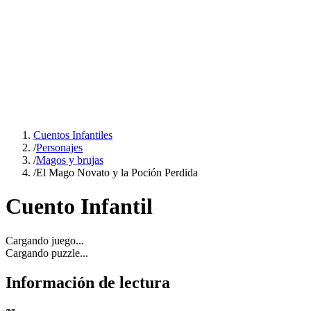
Cuentos Infantiles
/
Personajes
/
Magos y brujas
/
El Mago Novato y la Poción Perdida
Cuento Infantil
Cargando juego...
Cargando puzzle...
Información de lectura