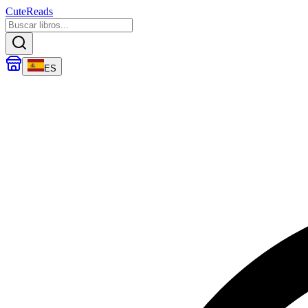
CuteReads
ES