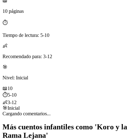
📖
10 páginas
⏱️
Tiempo de lectura: 5-10
👶
Recomendado para: 3-12
🎯
Nivel: Inicial
📖
10
⏱️
5-10
👶
3-12
🎯
Inicial
Cargando comentarios...
Más cuentos infantiles como 'Koro y la
Rama Lejana'