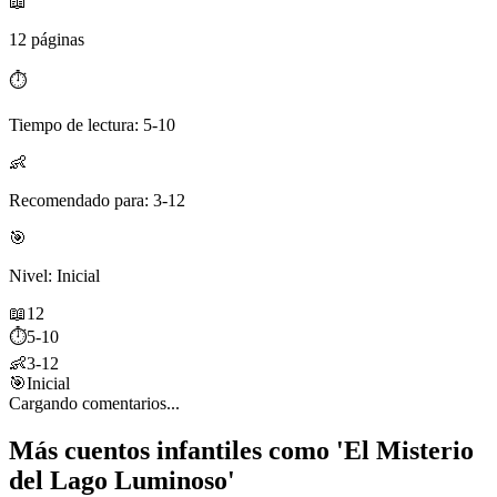
📖
12 páginas
⏱️
Tiempo de lectura: 5-10
👶
Recomendado para: 3-12
🎯
Nivel: Inicial
📖
12
⏱️
5-10
👶
3-12
🎯
Inicial
Cargando comentarios...
Más cuentos infantiles como 'El Misterio
del Lago Luminoso'