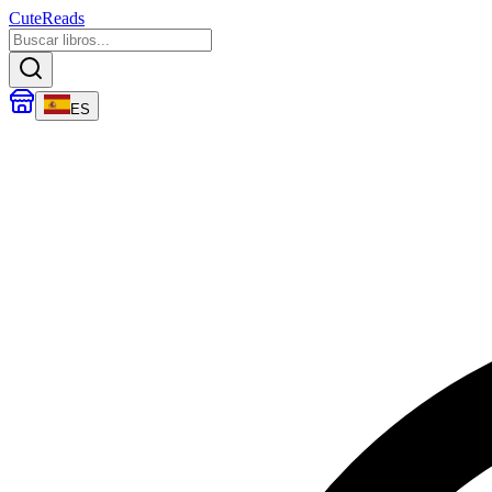
CuteReads
ES