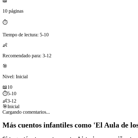
📖
10 páginas
⏱️
Tiempo de lectura: 5-10
👶
Recomendado para: 3-12
🎯
Nivel: Inicial
📖
10
⏱️
5-10
👶
3-12
🎯
Inicial
Cargando comentarios...
Más cuentos infantiles como 'El Aula de lo