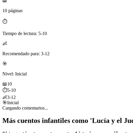
📖
10 páginas
⏱️
Tiempo de lectura: 5-10
👶
Recomendado para: 3-12
🎯
Nivel: Inicial
📖
10
⏱️
5-10
👶
3-12
🎯
Inicial
Cargando comentarios...
Más cuentos infantiles como 'Lucía y el Ju