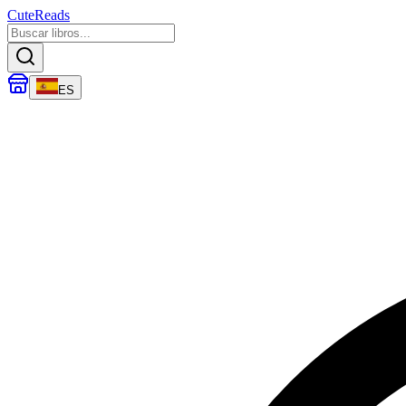
CuteReads
ES