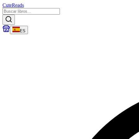
CuteReads
ES