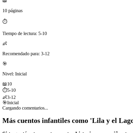
📖
10 páginas
⏱️
Tiempo de lectura: 5-10
👶
Recomendado para: 3-12
🎯
Nivel: Inicial
📖
10
⏱️
5-10
👶
3-12
🎯
Inicial
Cargando comentarios...
Más cuentos infantiles como 'Lila y el Lag