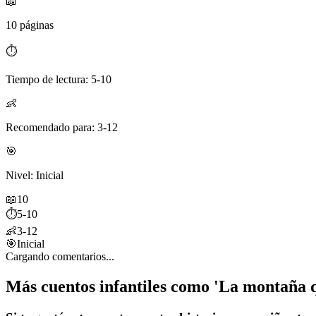
📖
10 páginas
⏱️
Tiempo de lectura: 5-10
👶
Recomendado para: 3-12
🎯
Nivel: Inicial
📖
10
⏱️
5-10
👶
3-12
🎯
Inicial
Cargando comentarios...
Más cuentos infantiles como 'La montaña 