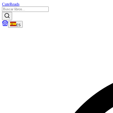
CuteReads
ES